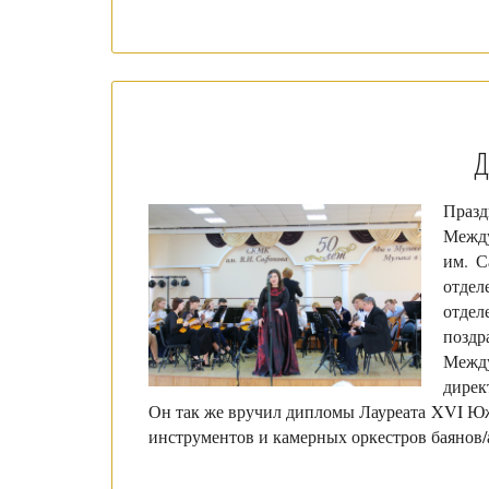
Д
Праз
Между
им. С
отдел
отде
позд
Между
дире
Он так же вручил дипломы Лауреата XVI Юж
инструментов и камерных оркестров баянов