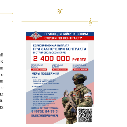
ВС
ый
МК
ли
го
ми
 с
ил
й.
ых