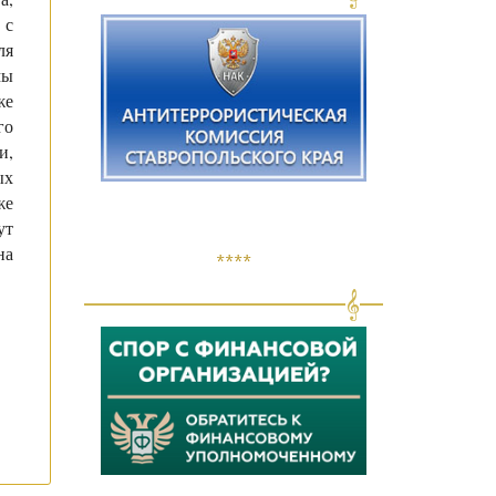
 с
ля
мы
же
го
и,
ых
же
ут
на
****