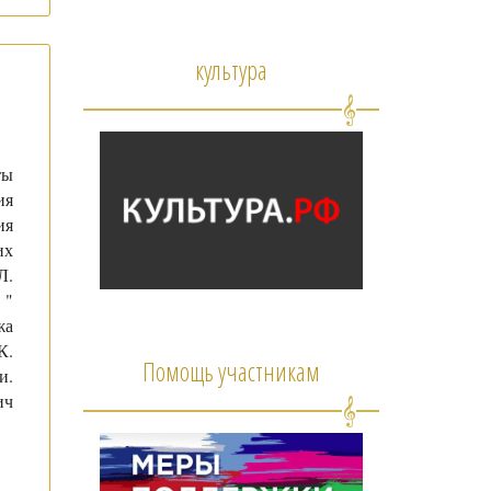
культура
ты
ия
ия
их
Л.
 "
жа
К.
Помощь участникам
и.
ич