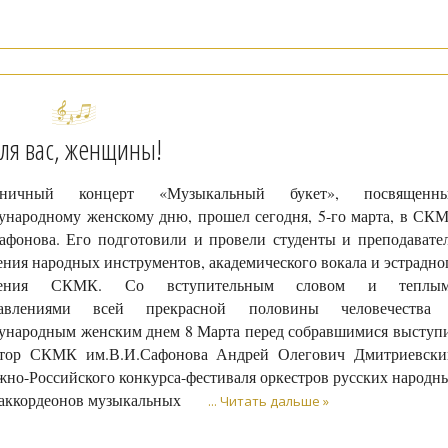
ля вас, женщины!
дничный концерт «Музыкальный букет», посвященн
народному женскому дню, прошел сегодня, 5-го марта, в СК
афонова. Его подготовили и провели студенты и преподавате
ения народных инструментов, академического вокала и эстрадно
ления СКМК. Со вступительным словом и теплы
равлениями всей прекрасной половины человечества
народным женским днем 8 Марта перед собравшимися выступ
ктор СКМК им.В.И.Сафонова Андрей Олегович Дмитриевски
но-Российского конкурса-фестиваля оркестров русских народн
/аккордеонов музыкальных
...
Читать дальше »