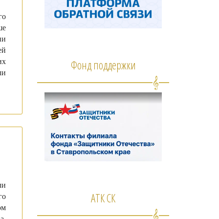
го
ше
ии
ей
их
Фонд поддержки
ли
ли
АТК СК
го
ом
а,