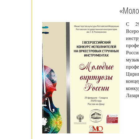
«Моло
С 29
Всер
инстр
профе
Росс
музы
профе
Цири
конце
конку
Лазар