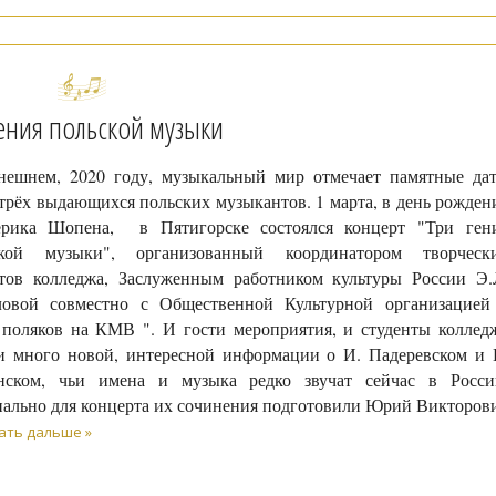
ения польской музыки
ешнем, 2020 году, музыкальный мир отмечает памятные да
 трёх выдающихся польских музыкантов. 1 марта, в день рожден
ерика Шопена, в Пятигорске состоялся концерт "Три ген
ской музыки", организованный координатором творческ
тов колледжа, Заслуженным работником культуры России Э.
овой совместно с Общественной Культурной организацией
поляков на КМВ ". И гости мероприятия, и студенты коллед
и много новой, интересной информации о И. Падеревском и 
нском, чьи имена и музыка редко звучат сейчас в Росси
ально для концерта их сочинения подготовили Юрий Викторов
ать дальше »