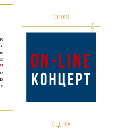
concert
ию
го
ой
ры
23
ых
их
 и
ОЦЕНКА