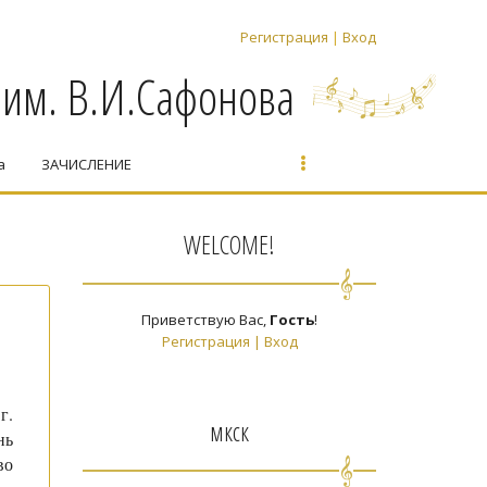
Регистрация
|
Вход
 им. В.И.Сафонова
а
ЗАЧИСЛЕНИЕ
WELCOME!
Приветствую Вас
,
Гость
!
Регистрация
|
Вход
г.
мкск
нь
во