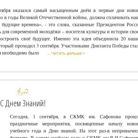
тября оказался самый насыщенным днём в первые дни ново
шло в годы Великой Отечественной войны, должна сплачивать на
 будущие времена», - это слова, сказанные Президентом Росс
 для современной молодёжи – носителя культуры и истории сво
строить своё будущее. Именно эта идея объединила 20 наш
оторый проходил 3 сентября. Участниками Диктанта Победы ста
там необходимо было
...
Читать дальше »
С Днем Знаний!
Сегодня, 1 сентября, в СКМК им. Сафонова прош
праздничные мероприятия, посвященные началу ново
учебного года и Дню знаний. На этот раз-в непривычн
формате. В новом учебном году в СКМК им.В.И.Сафонов