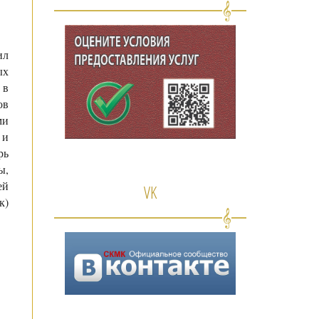
ил
ых
 в
ов
ми
 и
рь
ы,
ей
VK
к)