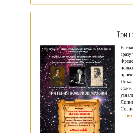
Три г
В нын
сразу
Фред
поль
проек
Пикал
Союз 
узнал
Липи
Специ
...
Чит