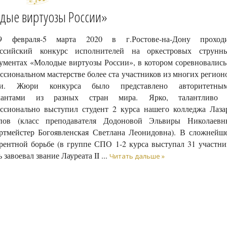
дые виртуозы России»
 февраля-5 марта 2020 в г.Ростове-на-Дону проход
оссийский конкурс исполнителей на оркестровых струнн
ументах «Молодые виртуозы России», в котором соревновались
ссиональном мастерстве более ста участников из многих регион
ии. Жюри конкурса было представлено авторитетны
кантами из разных стран мира. Ярко, талантливо
ссионально выступил студент 2 курса нашего колледжа Лаза
пов (класс преподавателя Додоновой Эльвиры Николаевн
ртмейстер Богоявленская Светлана Леонидовна). В сложнейш
рентной борьбе (в группе СПО 1-2 курса выступал 31 участни
ь завоевал звание Лауреата II
...
Читать дальше »