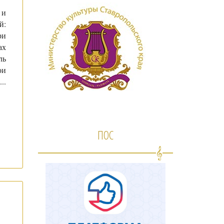
 и
й:
ри
ах
ль
ои
...
ПОС