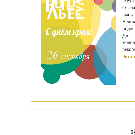
всех 
О сла
выста
Велик
подде
Дня 
молод
рекор
Читат
Х