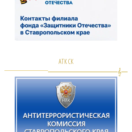
АТК СК