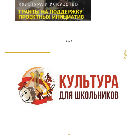
***
*