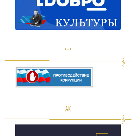
***
АК