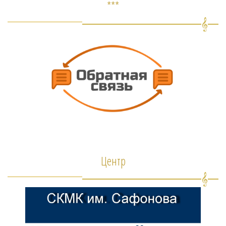
***
Центр