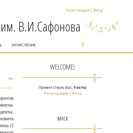
Регистрация
|
Вход
 им. В.И.Сафонова
а
ЗАЧИСЛЕНИЕ
WELCOME!
12:05
Приветствую Вас
,
Гость
!
Регистрация
|
Вход
удентов
ументы
.
уденты,
мкск
новить
Анны (2
вучали