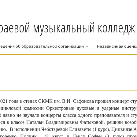
раевой музыкальный колледж
едения об образовательной организации
Независимая оценк
keyboard_arrow_down
 2021 года в стенах СКМК им. В.И. Сафонова прошел
концерт ст
-цикловой комиссии Оркестровые духовые и ударные инстр
 давно не звучали концерты класса одного преподавателя и ст
ся в классе Натальи Владимировны Фатыховой, решили возоб
ию. В исполнении Чеботаревой Елизаветы (1 курс), Цицвидзе 
ригоренко Полины (3 курс) и Гевля Софьи (3 курс) проз