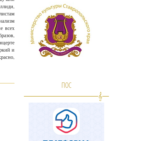
ллиди,
листам
нализм
е всех
бразов,
нцерте
ркий и
расно,
ПОС