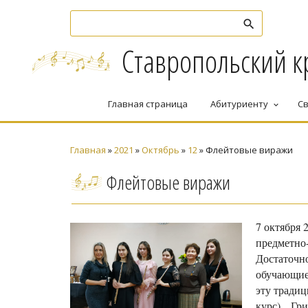
Ставропольский к
Главная страница
Абитуриенту
Св
keyboard_arrow_down
Главная
»
2021
»
Октябрь
»
12
» Флейтовые виражи
Флейтовые виражи
7 октября
предметно
Достаточно
обучающие
эту традиц
курс), Г