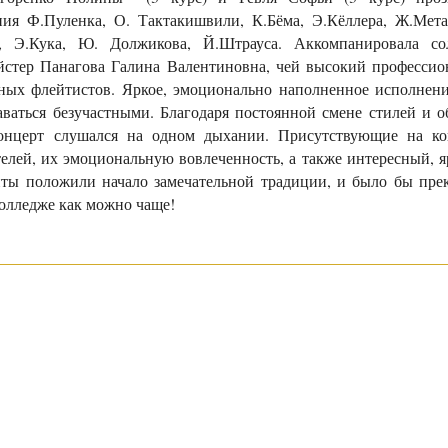
ния Ф.Пуленка, О. Тактакишвили, К.Бёма, Э.Кёллера, Ж.Мета
, Э.Кука, Ю. Должикова, Й.Штрауса. Аккомпанировала со
йстер Панагова Галина Валентиновна, чей высокий профессио
ных флейтистов. Яркое, эмоционально наполненное исполнени
ваться безучастными. Благодаря постоянной смене стилей и о
концерт слушался на одном дыхании. Присутствующие на ко
елей, их эмоциональную вовлеченность, а также интересный, я
йты положили начало замечательной традиции, и было бы прек
колледже как можно чаще!