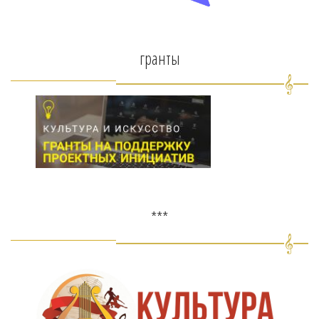
гранты
***