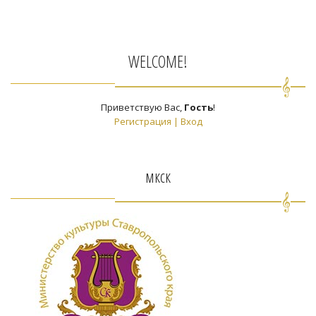
WELCOME!
Приветствую Вас
,
Гость
!
Регистрация
|
Вход
мкск