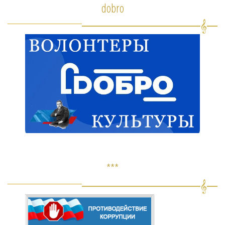
dobro
***