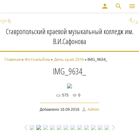
person
search
menu
Ставропольский краевой музыкальный колледж им.
В.И.Сафонова
Главная
»
Фотоальбом
»
День края 2016
» IMG_9634_
IMG_9634_
575
0
В реальном размере
Admin
Добавлено
16.09.2016
1600x1067
/ 1101.2Kb