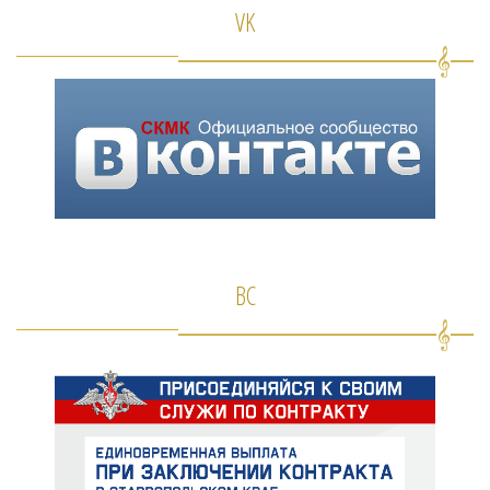
VK
ВС