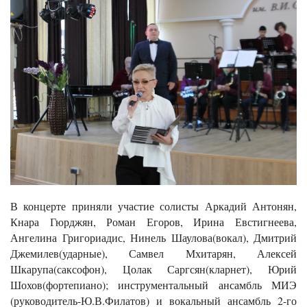
В концерте приняли участие солисты Аркадий Антонян,
Кнара Гюрджян, Роман Егоров, Ирина Евстигнеева,
Ангелина Григориадис, Нинель Шаулова(вокал), Дмитрий
Джемилев(ударные), Самвел Мхитарян, Алексей
Шкарупа(саксофон), Цолак Саргсян(кларнет), Юрий
Шохов(фортепиано); инструментальный ансамбль МИЭ
(руководитель-Ю.В.Филатов) и вокальный ансамбль 2-го