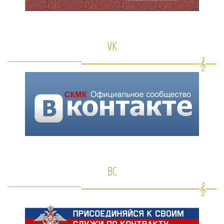
VK
ВС