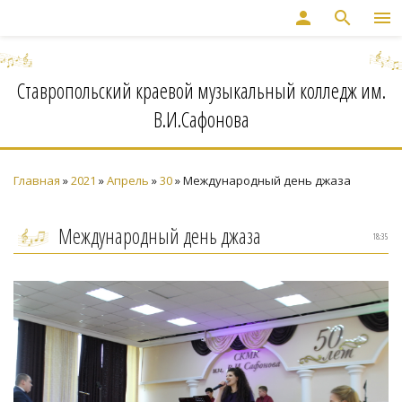
person
search
menu
Ставропольский краевой музыкальный колледж им.
В.И.Сафонова
Главная
»
2021
»
Апрель
»
30
» Международный день джаза
Международный день джаза
18:35