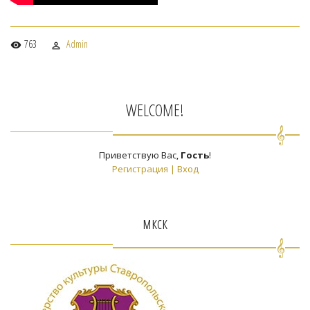
763
Admin
WELCOME!
Приветствую Вас
,
Гость
!
Регистрация
|
Вход
мкск