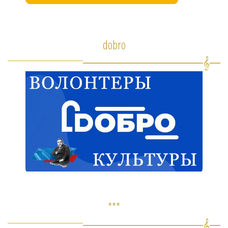
dobro
***