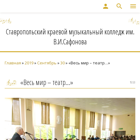
person
search
menu
Ставропольский краевой музыкальный колледж им.
В.И.Сафонова
Главная
»
2019
»
Сентябрь
»
30
» «Весь мир – театр…»
«Весь мир – театр…»
15:53