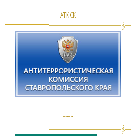
АТК СК
****