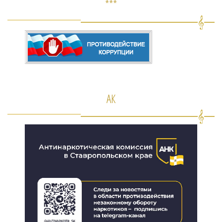
***
АК