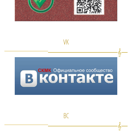
VK
ВС