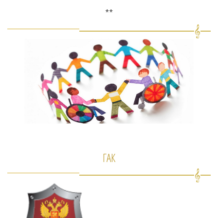
**
ГАК