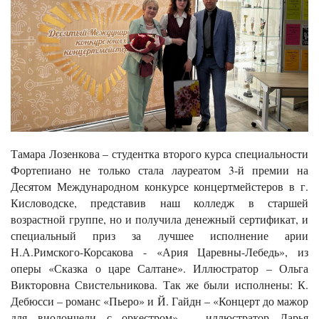
Тамара Лозенкова – студентка второго курса специальности
Фортепиано не только стала лауреатом 3-й премии на
Десятом Международном конкурсе концертмейстеров в г.
Кисловодске, представив наш колледж в старшей
возрастной группе, но и получила денежный сертификат, и
специальный приз за лучшее исполнение арии
Н.А.Римского-Корсакова - «Ария Царевны-Лебедь», из
оперы «Сказка о царе Салтане». Иллюстратор – Ольга
Викторовна Свистельникова. Так же были исполнены: К.
Дебюсси – романс «Пьеро» и Й. Гайдн – «Концерт до мажор
для виолончели с оркестром», - иллюстратор Дарья