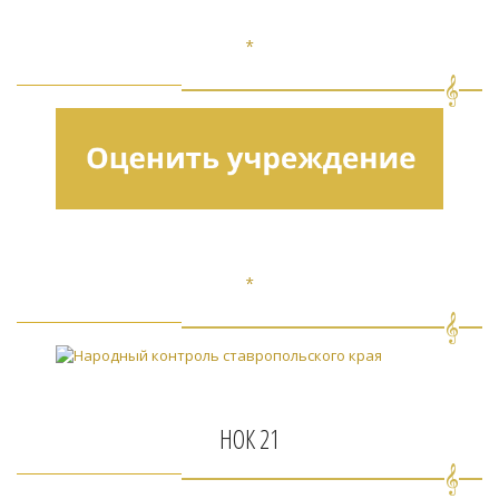
*
*
НОК 21