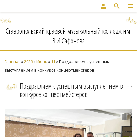
person
search
menu
Ставропольский краевой музыкальный колледж им.
В.И.Сафонова
Главная
»
2026
»
Июнь
»
11
» Поздравляем с успешным
выступлением в конкурсе концертмейстеров
Поздравляем с успешным выступлением в
22:07
конкурсе концертмейстеров