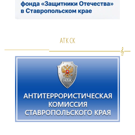
АТК СК