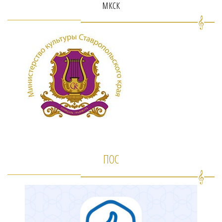
мкск
ПОС