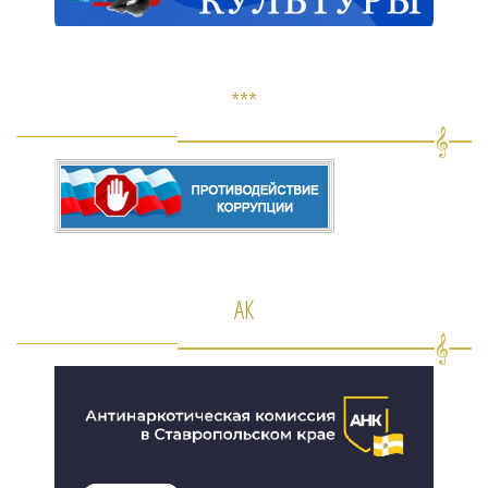
***
АК