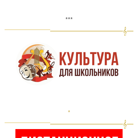
***
*