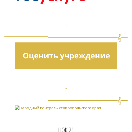
*
*
НОК 21