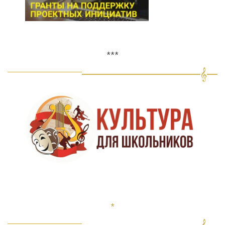
***
*