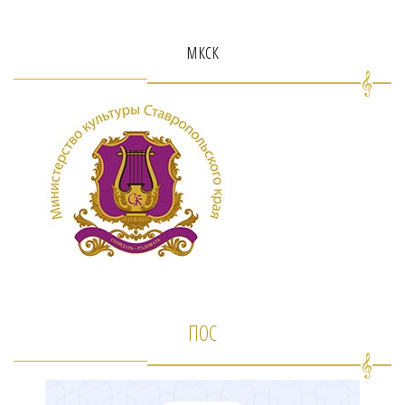
мкск
ПОС