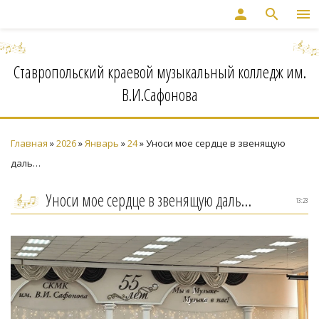
person
search
menu
Ставропольский краевой музыкальный колледж им.
В.И.Сафонова
Главная
»
2026
»
Январь
»
24
» Уноси мое сердце в звенящую
даль…
Уноси мое сердце в звенящую даль…
13:23