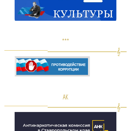
***
АК