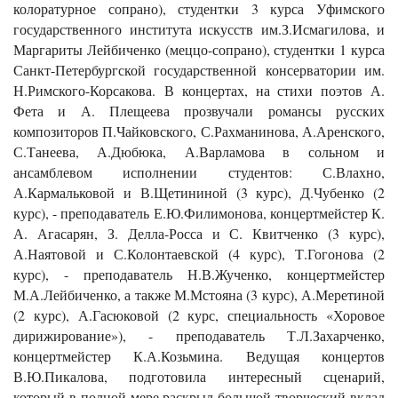
колоратурное сопрано), студентки 3 курса Уфимского
государственного института искусств им.З.Исмагилова, и
Маргариты Лейбиченко (меццо-сопрано), студентки 1 курса
Санкт-Петербургской государственной консерватории им.
Н.Римского-Корсакова. В концертах, на стихи поэтов А.
Фета и А. Плещеева прозвучали романсы русских
композиторов П.Чайковского, С.Рахманинова, А.Аренского,
С.Танеева, А.Дюбюка, А.Варламова в сольном и
ансамблевом исполнении студентов: С.Влахно,
А.Кармальковой и В.Щетининой (3 курс), Д.Чубенко (2
курс), - преподаватель Е.Ю.Филимонова, концертмейстер К.
А. Агасарян, З. Делла-Росса и С. Квитченко (3 курс),
А.Наятовой и С.Колонтаевской (4 курс), Т.Гогонова (2
курс), - преподаватель Н.В.Жученко, концертмейстер
М.А.Лейбиченко, а также М.Мстояна (3 курс), А.Меретиной
(2 курс), А.Гасюковой (2 курс, специальность «Хоровое
дирижирование»), - преподаватель Т.Л.Захарченко,
концертмейстер К.А.Козьмина. Ведущая концертов
В.Ю.Пикалова, подготовила интересный сценарий,
который в полной мере раскрыл большой творческий вклад