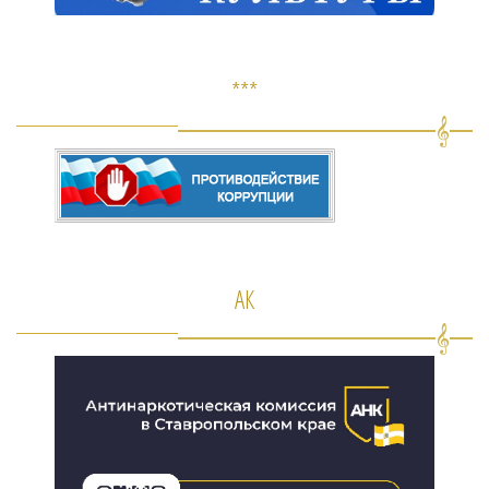
***
АК