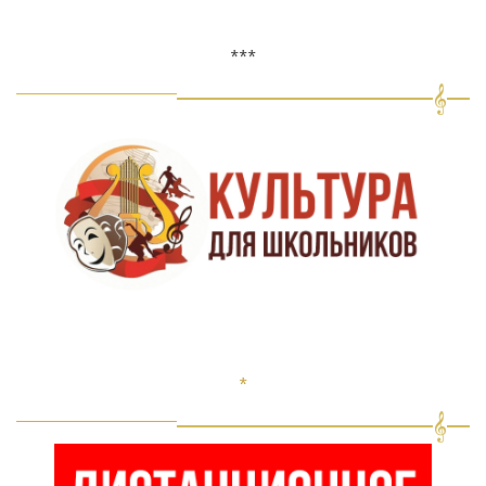
***
*