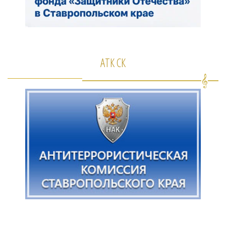
АТК СК