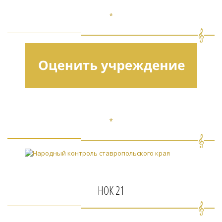
*
*
НОК 21