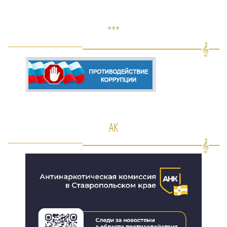
***
АК