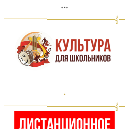
***
*