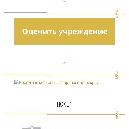
*
*
НОК 21