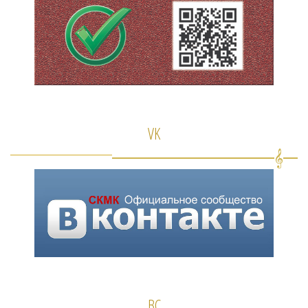
VK
ВС