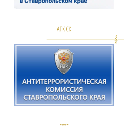
АТК СК
****