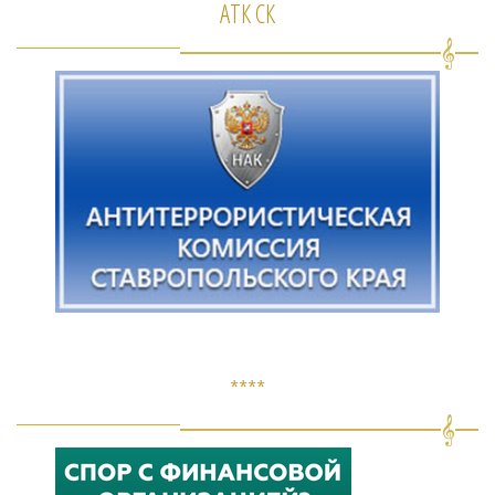
АТК СК
****