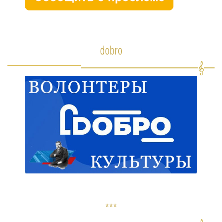
dobro
***