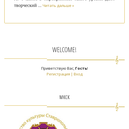
творческий
...
Читать дальше »
WELCOME!
Приветствую Вас
,
Гость
!
Регистрация
|
Вход
мкск