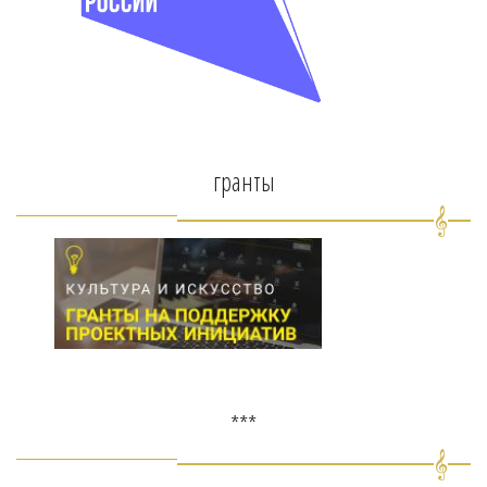
гранты
***