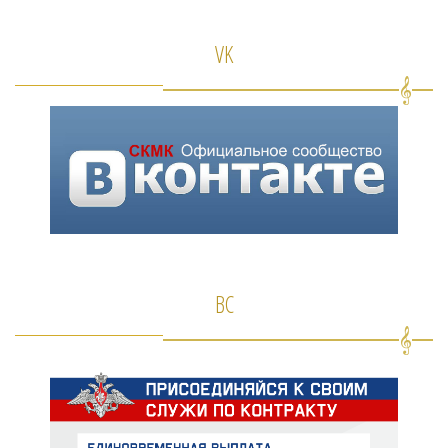
VK
ВС