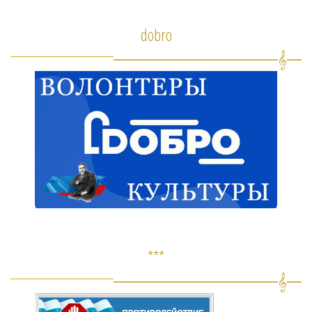
dobro
***