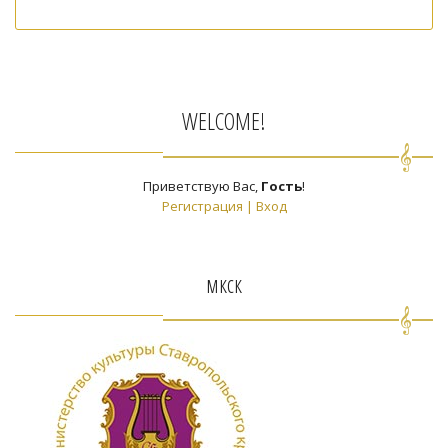
WELCOME!
Приветствую Вас
,
Гость
!
Регистрация
|
Вход
мкск