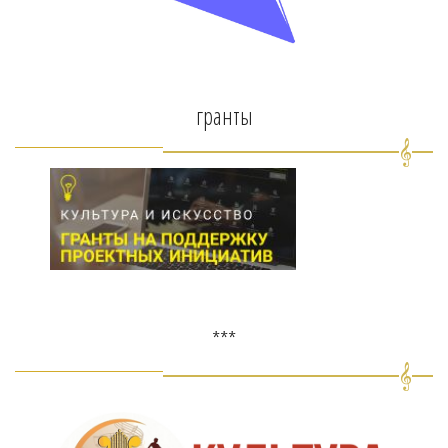
гранты
***