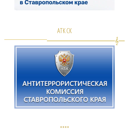
АТК СК
****