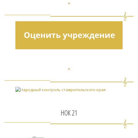
*
*
НОК 21