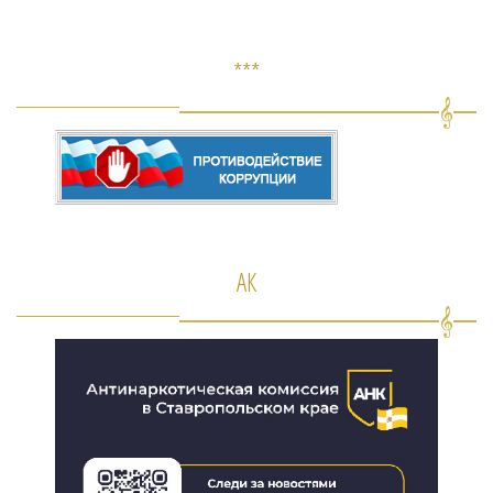
***
АК