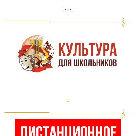
***
*