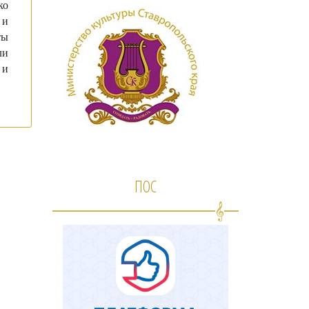
ко
 и
ты
ли
 и
ПОС