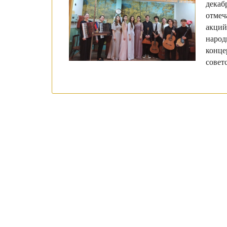
дека
отме
акци
народ
конц
совет