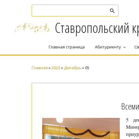
Ставропольский к
Главная страница
Абитуриенту
Св
keyboard_arrow_down
Главная
»
2023
»
Декабрь
»
05
Всеми
5 де
Минер
приур