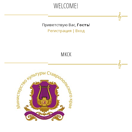
WELCOME!
Приветствую Вас
,
Гость
!
Регистрация
|
Вход
мкск