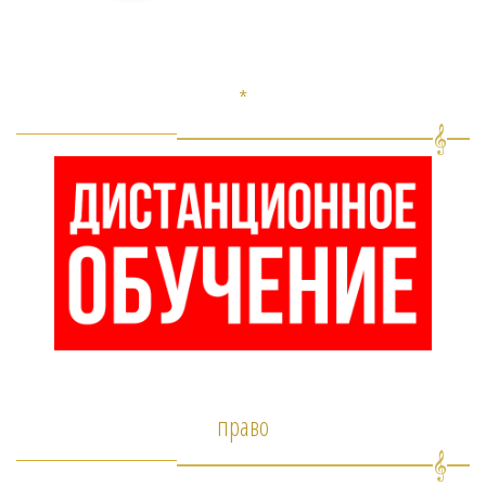
*
право