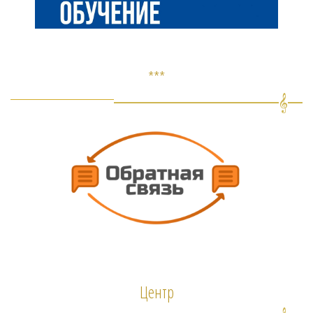
***
Центр