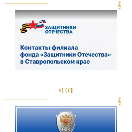
АТК СК