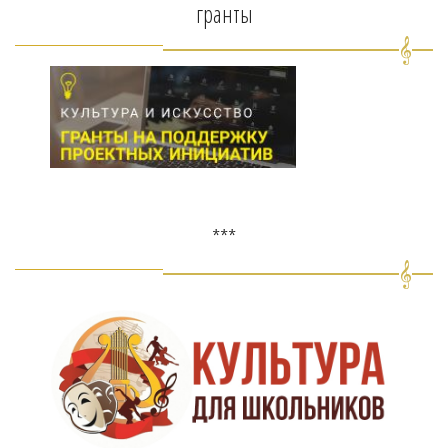
гранты
***