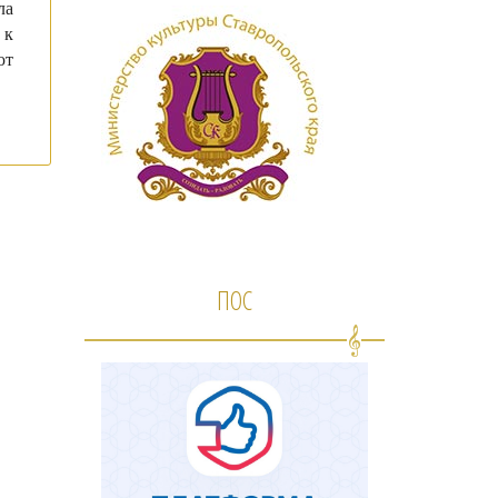
ла
 к
ют
ПОС