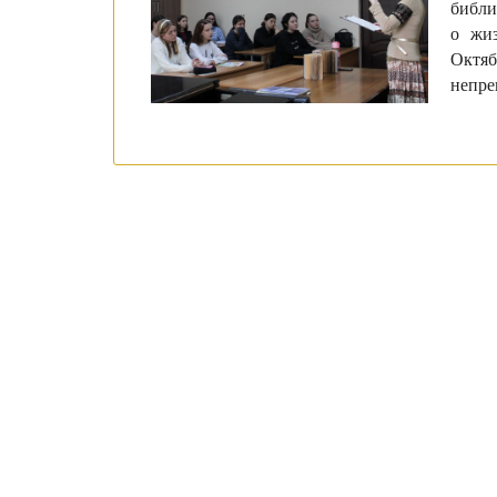
библи
о жи
Октя
непре