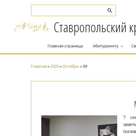
Ставропольский к
Главная страница
Абитуриенту
Св
keyboard_arrow_down
Главная
»
2025
»
Октябрь
»
09
7 се
замеч
посвя