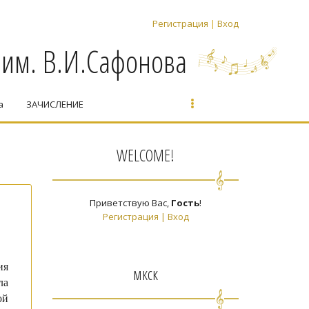
Регистрация
|
Вход
 им. В.И.Сафонова
а
ЗАЧИСЛЕНИЕ
WELCOME!
Приветствую Вас
,
Гость
!
Регистрация
|
Вход
ия
мкск
ла
ой