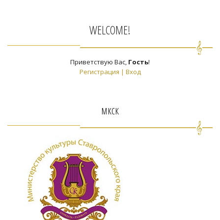
WELCOME!
Приветствую Вас
,
Гость
!
Регистрация
|
Вход
мкск