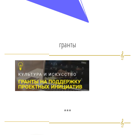
гранты
***