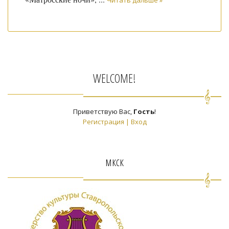
WELCOME!
Приветствую Вас
,
Гость
!
Регистрация
|
Вход
мкск