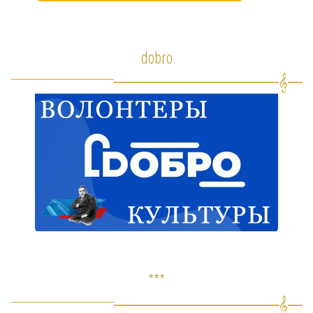
dobro
***