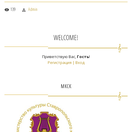
139
Admin
WELCOME!
Приветствую Вас
,
Гость
!
Регистрация
|
Вход
мкск