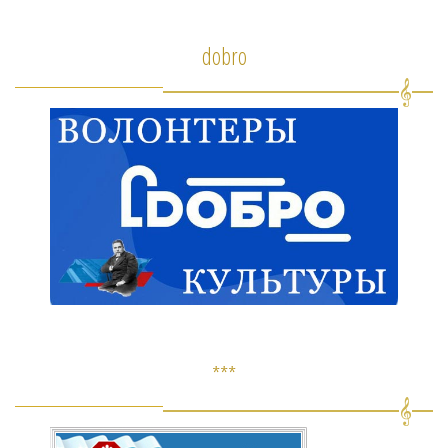
dobro
***