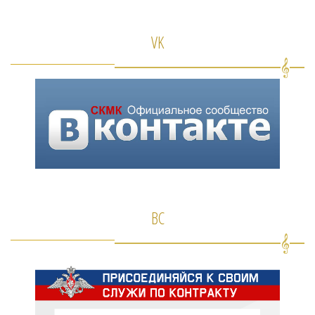
VK
ВС