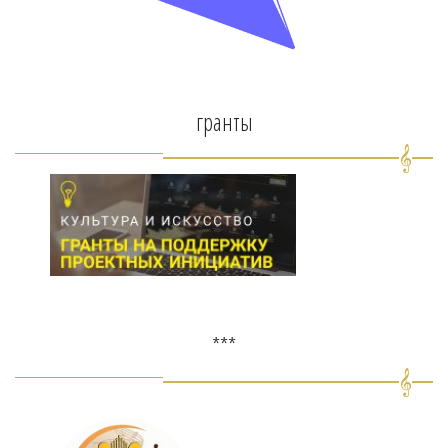
гранты
***