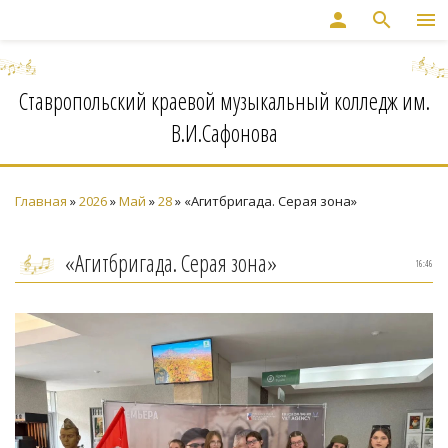
person
search
menu
Ставропольский краевой музыкальный колледж им.
В.И.Сафонова
Главная
»
2026
»
Май
»
28
» «Агитбригада. Серая зона»
«Агитбригада. Серая зона»
16:46