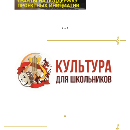
***
*