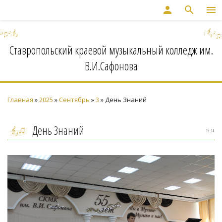
person
search
menu
Ставропольский краевой музыкальный колледж им.
В.И.Сафонова
Главная
»
2025
»
Сентябрь
»
3
» День Знаний
День Знаний
15:14