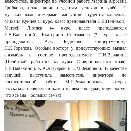
заместитель директора по учебной работе Марина Юрьевна
Грибкова, пожелавшие студентам успехов в учёбе. С
музыкальными номерами выступили студенты колледжа:
Михаил Кукиев (3 курс, класс преподавателя Е.В.Поповой),
Матвей Лютяев (4 курс, класс преподавателя
Е.В.Вавакиной), Екатерина Светлакова (2 курс, класс
преподавателя А.Б. Бедненко, концертмейстер
Н.К.Горелов). Особый восторг у присутствующих вызвал
ансамбль в составе преподавателей: Т.И.Вавакина
(Почётный работник культуры Ставропольского края),
Е.В.Вавакиной, К.А.Агасарян и Е.М.Земцовой. В качестве
ведущей выступила заместитель директора по
воспитательной работе М.Г.Ромавновская, которая
рассказала первокурсникам о нашем колледже, подчеркнув,
что все мы – большая семья!