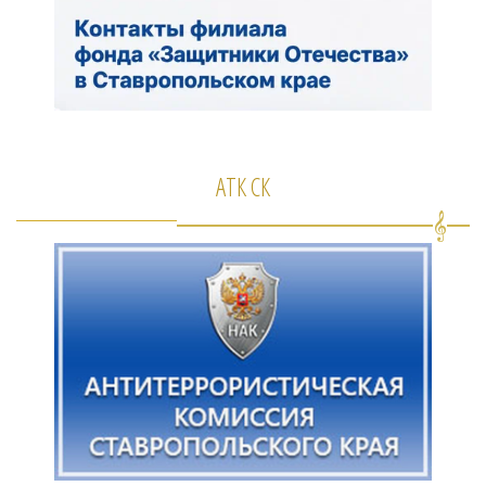
АТК СК