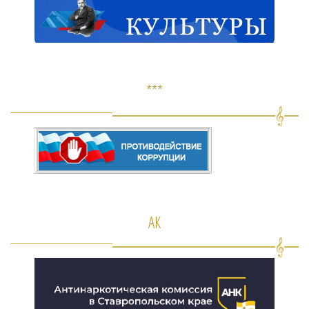
***
АК