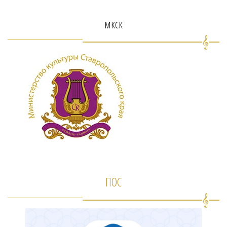
мкск
ПОС