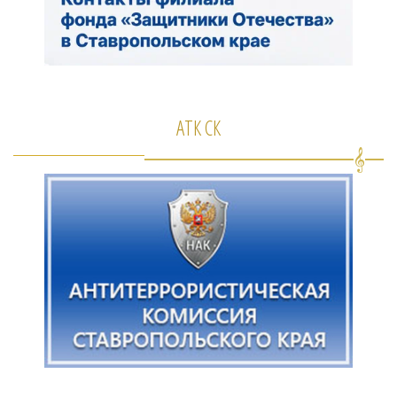
АТК СК