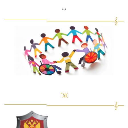
**
ГАК