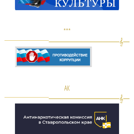
***
АК