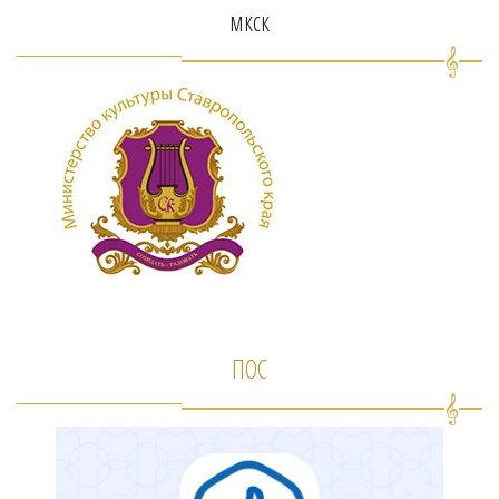
мкск
ПОС