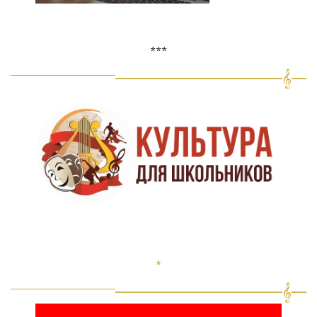
***
*