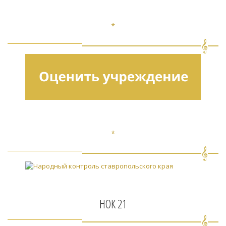
*
*
НОК 21