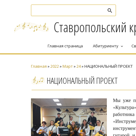
Ставропольский к
Главная страница
Абитуриенту
Св
keyboard_arrow_down
Главная
»
2022
»
Март
»
24
» НАЦИОНАЛЬНЫЙ ПРОЕКТ
НАЦИОНАЛЬНЫЙ ПРОЕКТ
Мы уже пи
«Культура»
работника
«Инструме
инструмен
гитарой и