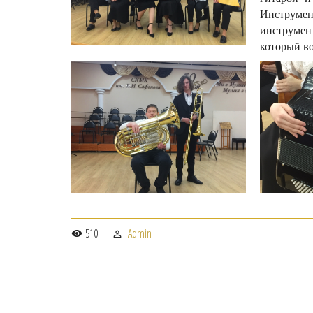
Инструме
инструмен
который в
510
Admin