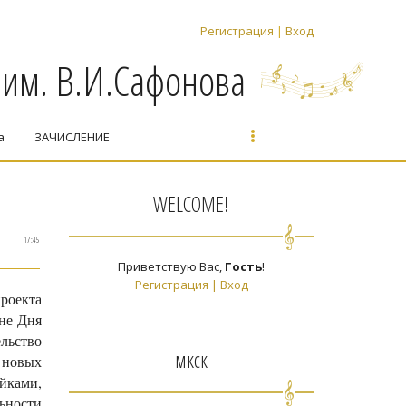
Регистрация
|
Вход
 им. В.И.Сафонова
а
ЗАЧИСЛЕНИЕ
WELCOME!
17:45
Приветствую Вас
,
Гость
!
Регистрация
|
Вход
роекта
уне Дня
льство
мкск
 новых
йками,
ьности