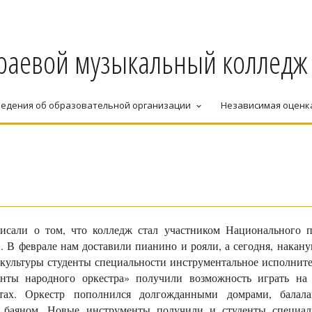
раевой музыкальный колледж
едения об образовательной организации
Независимая оценк
keyboard_arrow_down
сали о том, что колледж стал участником Национального п
. В феврале нам доставили пианино и рояли, а сегодня, накан
 культуры студенты специальности инструментальное исполните
нты народного оркестра» получили возможность играть на
тах. Оркестр пополнился долгожданными домрами, балала
 баяном. Новые инструменты получили и студенты специал