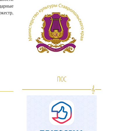
дарные
кестр,
ПОС