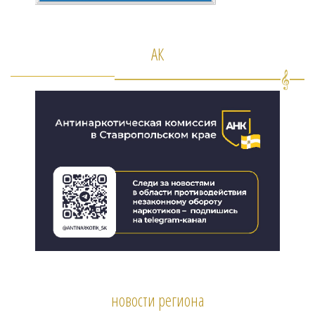
АК
новости региона