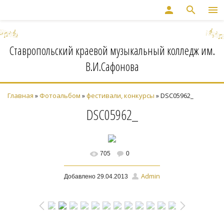
person
search
menu
Ставропольский краевой музыкальный колледж им.
В.И.Сафонова
Главная
»
Фотоальбом
»
фестивали, конкурсы
» DSC05962_
DSC05962_
705
0
В реальном размере
Admin
Добавлено
29.04.2013
1474x979
/ 471.3Kb