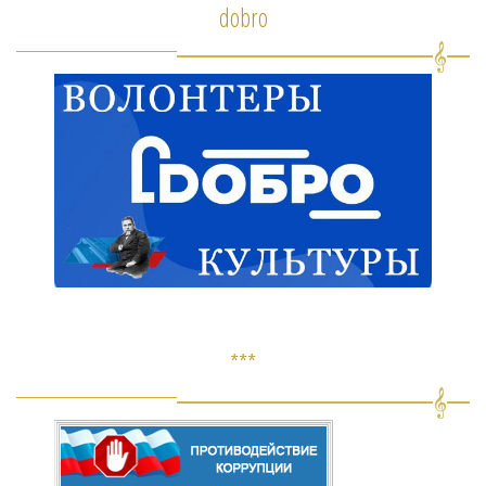
dobro
***