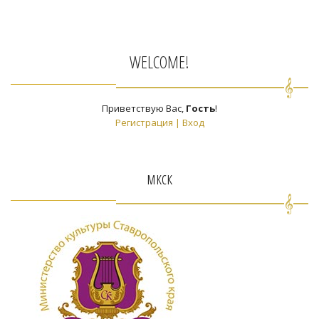
WELCOME!
Приветствую Вас
,
Гость
!
Регистрация
|
Вход
мкск