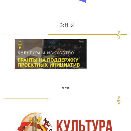
гранты
***