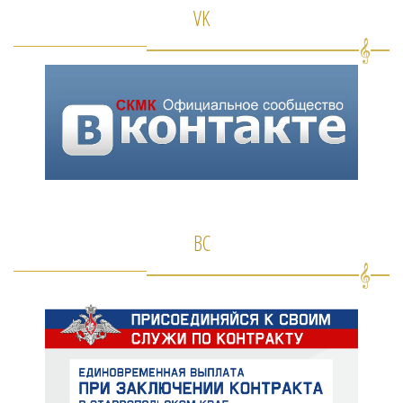
VK
ВС