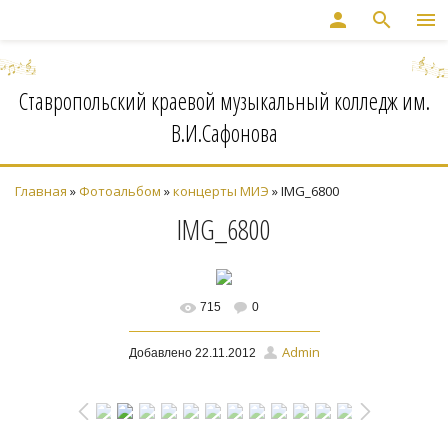
person
search
menu
Ставропольский краевой музыкальный колледж им.
В.И.Сафонова
Главная
»
Фотоальбом
»
концерты МИЭ
» IMG_6800
IMG_6800
715
0
В реальном размере
Admin
Добавлено
22.11.2012
1600x1066
/ 108.2Kb