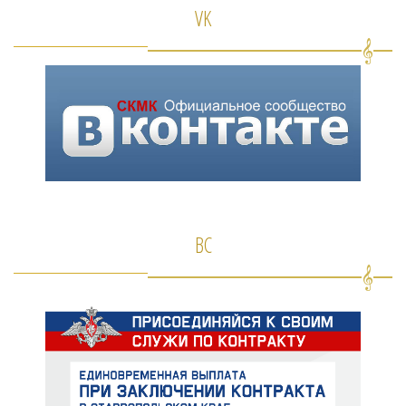
VK
ВС