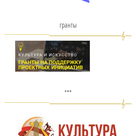
гранты
***