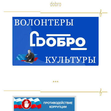
dobro
***