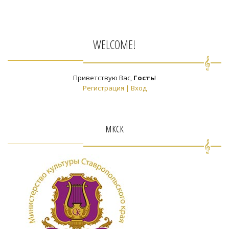
WELCOME!
Приветствую Вас
,
Гость
!
Регистрация
|
Вход
мкск